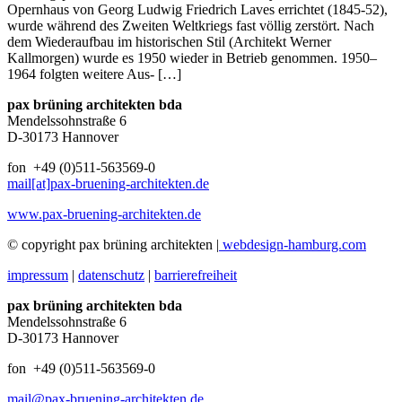
Opernhaus von Georg Ludwig Friedrich Laves errichtet (1845-52),
wurde während des Zweiten Weltkriegs fast völlig zerstört. Nach
dem Wiederaufbau im historischen Stil (Architekt Werner
Kallmorgen) wurde es 1950 wieder in Betrieb genommen. 1950–
1964 folgten weitere Aus- […]
pax brüning architekten bda
Mendelssohnstraße 6
D-30173 Hannover
fon +49 (0)511-563569-0
mail[at]pax-bruening-architekten.de
www.pax-bruening-architekten.de
© copyright pax brüning architekten |
webdesign-hamburg.com
impressum
|
datenschutz
|
barrierefreiheit
pax brüning architekten bda
Mendelssohnstraße 6
D-30173 Hannover
fon +49 (0)511-563569-0
mail@pax-bruening-architekten.de