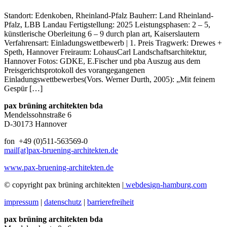
Standort: Edenkoben, Rheinland-Pfalz Bauherr: Land Rheinland-
Pfalz, LBB Landau Fertigstellung: 2025 Leistungsphasen: 2 – 5,
künstlerische Oberleitung 6 – 9 durch plan art, Kaiserslautern
Verfahrensart: Einladungswettbewerb | 1. Preis Tragwerk: Drewes +
Speth, Hannover Freiraum: LohausCarl Landschaftsarchitektur,
Hannover Fotos: GDKE, E.Fischer und pba Auszug aus dem
Preisgerichtsprotokoll des vorangegangenen
Einladungswettbewerbes(Vors. Werner Durth, 2005): „Mit feinem
Gespür […]
pax brüning architekten bda
Mendelssohnstraße 6
D-30173 Hannover
fon +49 (0)511-563569-0
mail[at]pax-bruening-architekten.de
www.pax-bruening-architekten.de
© copyright pax brüning architekten |
webdesign-hamburg.com
impressum
|
datenschutz
|
barrierefreiheit
pax brüning architekten bda