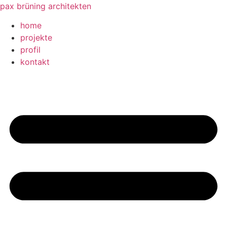
Zum
pax brüning architekten
Inhalt
home
springen
projekte
profil
kontakt