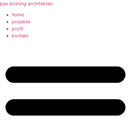
Zum
pax brüning architekten
Inhalt
home
springen
projekte
profil
kontakt